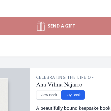
SEND A GIFT
CELEBRATING THE LIFE OF
Ana Vilma Najarro
View Book
Buy Book
A beautifully bound keepsake book