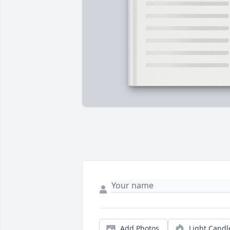
Add Photos
Light Candl