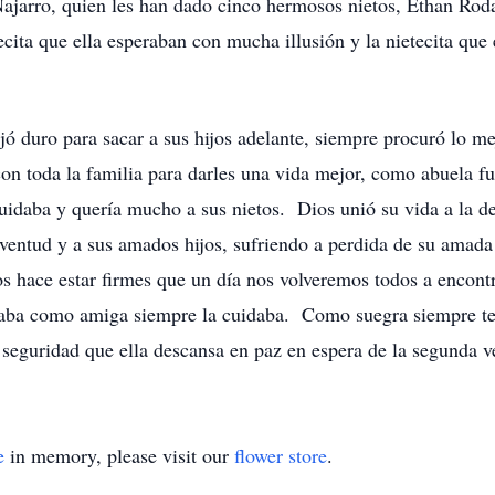
ajarro, quien les han dado cinco hermosos nietos, Ethan Rod
tecita que ella esperaban con mucha illusión y la nietecita que
 duro para sacar a sus hijos adelante, siempre procuró lo mej
, con toda la familia para darles una vida mejor, como abuela 
 cuidaba y quería mucho a sus nietos. Dios unió su vida a la d
entud y a sus amados hijos, sufriendo a perdida de su amada 
os hace estar firmes que un día nos volveremos todos a encont
maba como amiga siempre la cuidaba. Como suegra siempre te
eguridad que ella descansa en paz en espera de la segunda ve
e
in memory, please visit our
flower store
.