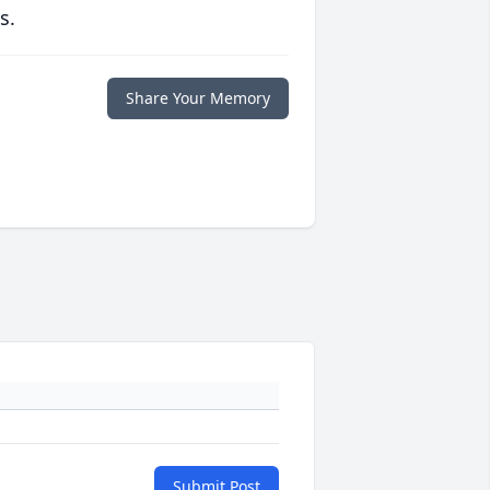
s.
Share Your Memory
Submit Post